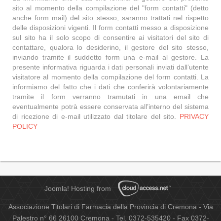
sito al momento della compilazione del "form contatti" (detto
anche form mail) del sito stesso, saranno trattati nel rispetto
delle disposizioni vigenti. Il form contatti messo a disposizione
sul sito ha il solo scopo di consentire ai visitatori del sito di
contattare, qualora lo desiderino, il gestore del sito stesso,
inviando tramite il suddetto form una e-mail al gestore. La
presente informativa riguarda i dati personali inviati dall’utente
visitatore al momento della compilazione del form contatti. La
informiamo del fatto che i dati che conferirà volontariamente
tramite il form verranno tramutati in una email che
eventualmente potrà essere conservata all’interno del sistema
di ricezione di e-mail utilizzato dal titolare del sito.
PRIVACY
POLICY
Joomla! Hosting from
Associazione Titolari di Farmacia della Provincia di Cremona - Via
Palestro n° 66 26100 Cremona - Tel. 0372-535420 - Fax 0372-